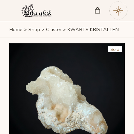
Skip
to
the
content
Home
Shop
Cluster
KWARTS KRISTALLEN
Sold