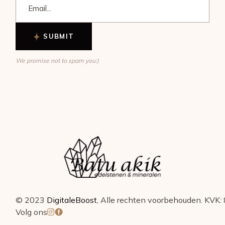
SUBMIT
We promise not to spam you:)
© 2023
DigitaleBoost
, Alle rechten voorbehouden. K
Volg ons