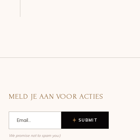
MELD JE AAN VOOR ACTIES
SUBMIT
We promise not to spam you:)