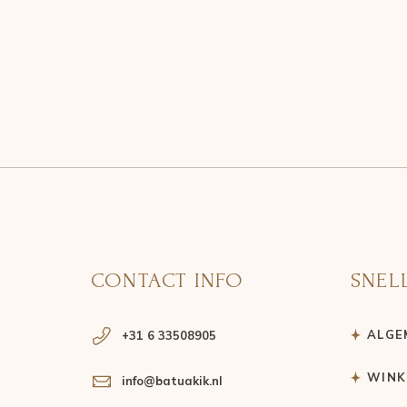
CONTACT INFO
SNEL
ALGE
+31 6 33508905
WINK
info@batuakik.nl