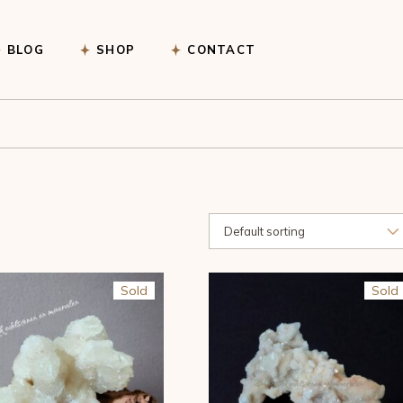
Afrekenen
BLOG
SHOP
CONTACT
Winkelwagen
Afrekenen
Winkelwagen
Default sorting
Sold
Sold