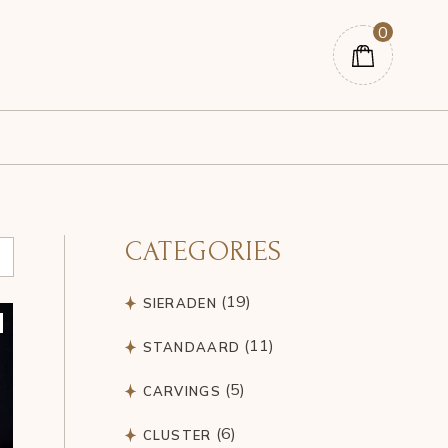
0
CATEGORIES
19
19
SIERADEN
products
11
11
STANDAARD
products
5
5
CARVINGS
products
6
6
CLUSTER
products