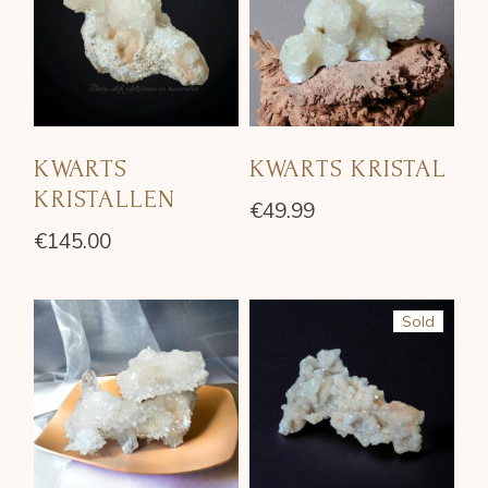
KWARTS
KWARTS KRISTAL
KRISTALLEN
€
49.99
€
145.00
Sold