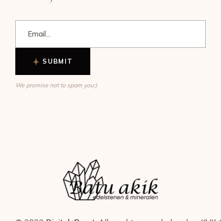
SUBMIT
We promise not to spam you:)