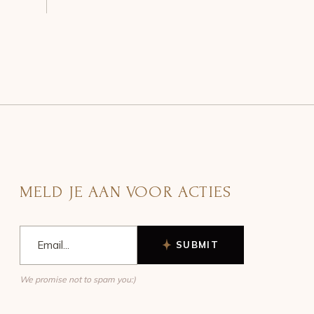
MELD JE AAN VOOR ACTIES
SUBMIT
We promise not to spam you:)