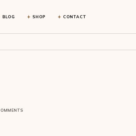
Afrekenen
BLOG
SHOP
CONTACT
Winkelwagen
Afrekenen
Winkelwagen
COMMENTS