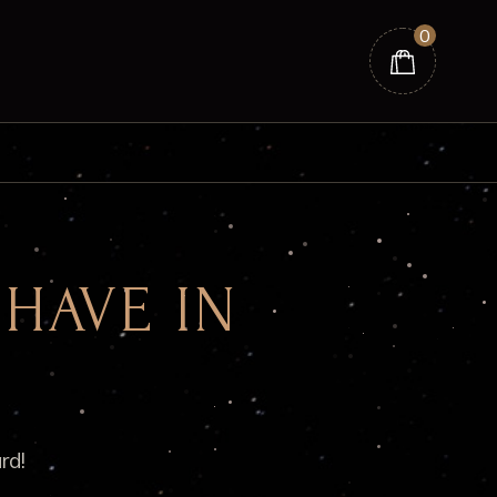
0
HAVE IN
?
rd!