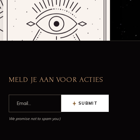
MELD JE AAN VOOR ACTIES
SUBMIT
We promise not to spam you:)