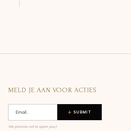
MELD JE AAN VOOR ACTIES
SUBMIT
We promise not to spam you:)