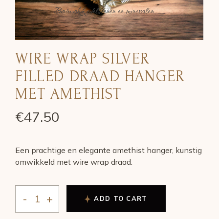
WIRE WRAP SILVER
FILLED DRAAD HANGER
MET AMETHIST
€
47.50
Een prachtige en elegante amethist hanger, kunstig
omwikkeld met wire wrap draad.
ADD TO CART
WIRE WRAP SILVER FILLED DRAAD HANGER MET AM