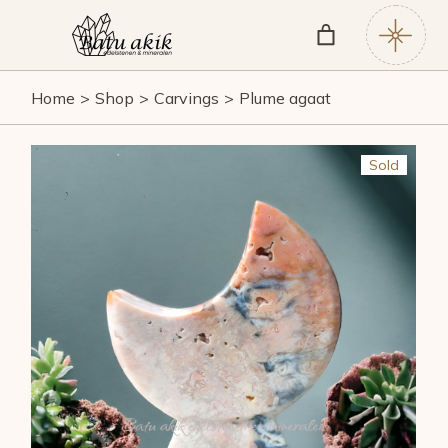
Skip
to
the
content
Home
Shop
Carvings
Plume agaat
Sold