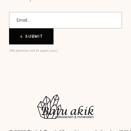
SUBMIT
We promise not to spam you:)