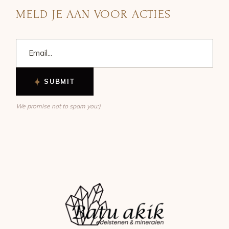
MELD JE AAN VOOR ACTIES
SUBMIT
We promise not to spam you:)