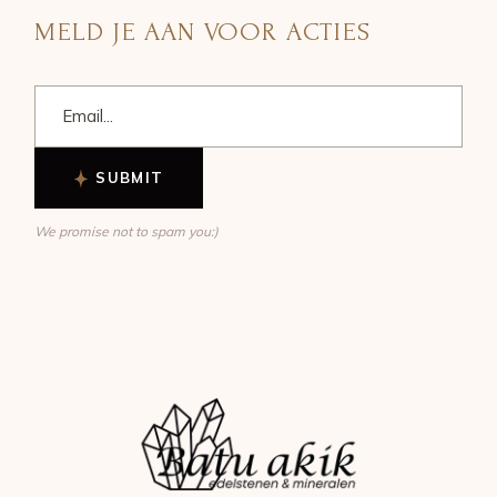
MELD JE AAN VOOR ACTIES
SUBMIT
We promise not to spam you:)