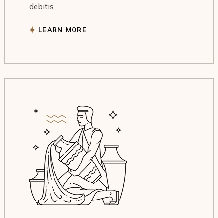
debitis
LEARN MORE