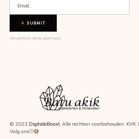
SUBMIT
We promise not to spam you:)
© 2023
DigitaleBoost
, Alle rechten voorbehouden. K
Volg ons